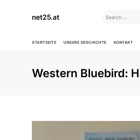
Skip
to
Search
net25.at
content
for:
STARTSEITE
UNSERE GESCHICHTE
KONTAKT
Western Bluebird: H