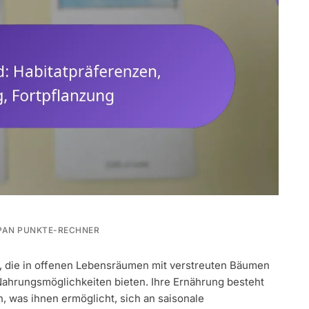
PAN PUNKTE-RECHNER
rt, die in offenen Lebensräumen mit verstreuten Bäumen
FERENZEN,
 Nahrungsmöglichkeiten bieten. Ihre Ernährung besteht
,
ZUNG
, was ihnen ermöglicht, sich an saisonale