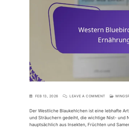
ON
FEB 13, 2026
LEAVE A COMMENT
WINGS
WESTERN
BLUEBIRD:
Der Westliche Blaukehlchen ist eine lebhafte A
HABITATPRÄ
und Sträuchern gedeiht, die wichtige Nist- und
ERNÄHRUNG
FORTPFLAN
hauptsächlich aus Insekten, Früchten und Samen