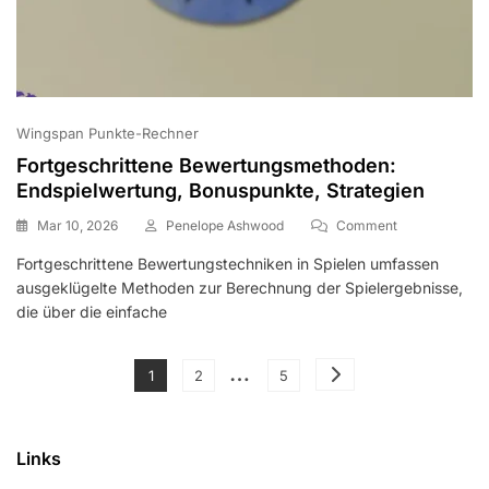
Wingspan Punkte-Rechner
Fortgeschrittene Bewertungsmethoden:
Endspielwertung, Bonuspunkte, Strategien
On
Mar 10, 2026
Penelope Ashwood
Comment
Fortgeschritte
Fortgeschrittene Bewertungstechniken in Spielen umfassen
Bewertungsme
ausgeklügelte Methoden zur Berechnung der Spielergebnisse,
Endspielwertun
Bonuspunkte,
die über die einfache
Strategien
Posts
…
Page
Page
Page
1
2
5
pagination
Links