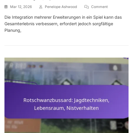
On
Mar 12, 2026
Penelope Ashwood
Comment
Integrationsstr
Die Integration mehrerer Erweiterungen in ein Spiel kann das
Für
Gesamterlebnis verbessern, erfordert jedoch sorgfältige
Mehrere
Erweiterungen:
Planung,
Kombination
Von
Erweiterungen,
Spielbalance