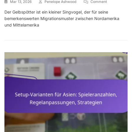
On
Mar 13, 2026
Penelope Ashwood
Comment
Gelbkopf-
Der Gelbspötter ist ein kleiner Singvogel, der für seine
Waldsänger:
bemerkenswerten Migrationsmuster zwischen Nordamerika
Migrationsmust
Lebensraum,
und Mittelamerika
Gesang