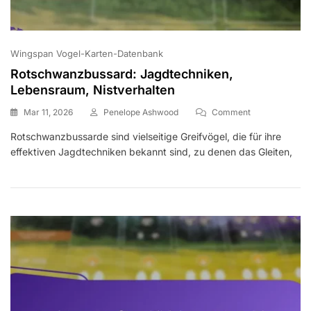
Wingspan Vogel-Karten-Datenbank
Rotschwanzbussard: Jagdtechniken,
Lebensraum, Nistverhalten
On
Mar 11, 2026
Penelope Ashwood
Comment
Rotschwanzbus
Rotschwanzbussarde sind vielseitige Greifvögel, die für ihre
Jagdtechniken,
effektiven Jagdtechniken bekannt sind, zu denen das Gleiten,
Lebensraum,
Nistverhalten