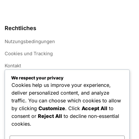
Rechtliches
Nutzungsbedingungen
Cookies und Tracking
Kontakt
Datenschutzrichtlinie
We respect your privacy
Cookies help us improve your experience,
Unsere Geschichte
deliver personalized content, and analyze
traffic. You can choose which cookies to allow
Kategorien
by clicking
Customize
. Click
Accept All
to
consent or
Reject All
to decline non-essential
Wingspan Erweiterungsintegration
cookies.
Wingspan Punkte-Rechner