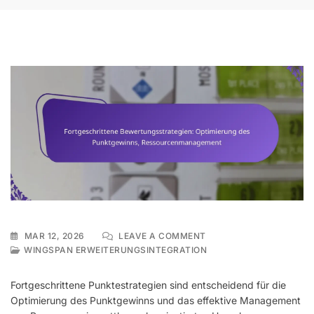
ON
MAR 12, 2026
LEAVE A COMMENT
FORTGESCHRITTENE
WINGSPAN ERWEITERUNGSINTEGRATION
BEWERTUNGSSTRATEGI
OPTIMIERUNG
Fortgeschrittene Punktestrategien sind entscheidend für die
DES
Optimierung des Punktgewinns und das effektive Management
PUNKTGEWINNS,