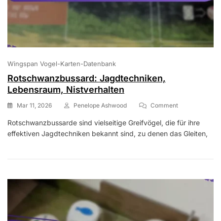
Wingspan Vogel-Karten-Datenbank
Rotschwanzbussard: Jagdtechniken,
Lebensraum, Nistverhalten
On
Mar 11, 2026
Penelope Ashwood
Comment
Rotschwanzbus
Rotschwanzbussarde sind vielseitige Greifvögel, die für ihre
Jagdtechniken,
effektiven Jagdtechniken bekannt sind, zu denen das Gleiten,
Lebensraum,
Nistverhalten