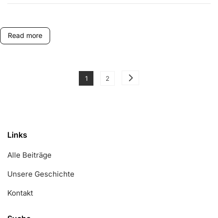
Read more
Posts
Page
Page
1
2
pagination
Links
Alle Beiträge
Unsere Geschichte
Kontakt