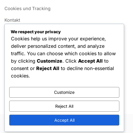
Cookies und Tracking
Kontakt
Datenschutzrichtlinie
We respect your privacy
Cookies help us improve your experience,
Unsere Geschichte
deliver personalized content, and analyze
traffic. You can choose which cookies to allow
Kategorien
by clicking
Customize
. Click
Accept All
to
consent or
Reject All
to decline non-essential
Wingspan Erweiterungsintegration
cookies.
Wingspan Punkte-Rechner
Customize
Wingspan Vogel-Karten-Datenbank
Reject All
Accept All
Copyright © 2026 Hello Shoppable. Powered by
WordPress