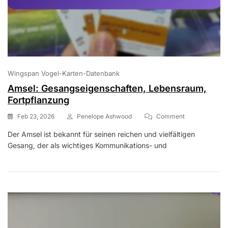
Wingspan Vogel-Karten-Datenbank
Amsel: Gesangseigenschaften, Lebensraum,
Fortpflanzung
On
Feb 23, 2026
Penelope Ashwood
Comment
Amsel:
Der Amsel ist bekannt für seinen reichen und vielfältigen
Gesangseigens
Gesang, der als wichtiges Kommunikations- und
Lebensraum,
Fortpflanzung