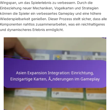
Wingspan, um das Spielerlebnis zu verbessern. Durch die
Einbeziehung neuer Mechaniken, Vogelkarten und Strategien
können die Spieler ein verbessertes Gameplay und eine höhere
Wiederspielbarkeit genießen. Dieser Prozess stellt sicher, dass alle
Komponenten nahtlos zusammenarbeiten, was ein reichhaltigeres
und dynamischeres Erlebnis ermöglicht.