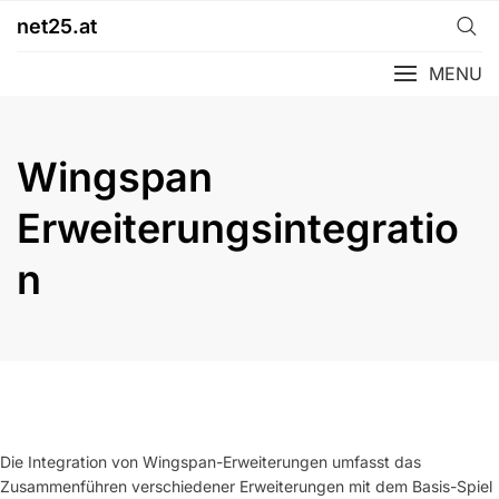
Skip
net25.at
to
content
MENU
Wingspan
Erweiterungsintegratio
n
Die Integration von Wingspan-Erweiterungen umfasst das
Zusammenführen verschiedener Erweiterungen mit dem Basis-Spiel