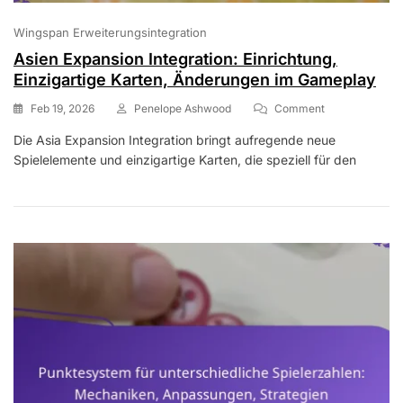
Wingspan Erweiterungsintegration
Asien Expansion Integration: Einrichtung,
Einzigartige Karten, Änderungen im Gameplay
On
Feb 19, 2026
Penelope Ashwood
Comment
Asien
Die Asia Expansion Integration bringt aufregende neue
Expansion
Spielelemente und einzigartige Karten, die speziell für den
Integration:
Einrichtung,
Einzigartige
Karten,
Änderungen
Im
Gameplay