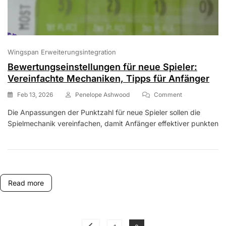
Wingspan Erweiterungsintegration
Bewertungseinstellungen für neue Spieler:
Vereinfachte Mechaniken, Tipps für Anfänger
On
Feb 13, 2026
Penelope Ashwood
Comment
Bewertungseins
Die Anpassungen der Punktzahl für neue Spieler sollen die
Für
Spielmechanik vereinfachen, damit Anfänger effektiver punkten
Neue
Spieler:
Vereinfachte
Mechaniken,
Tipps
Für
Anfänger
Read more
Posts