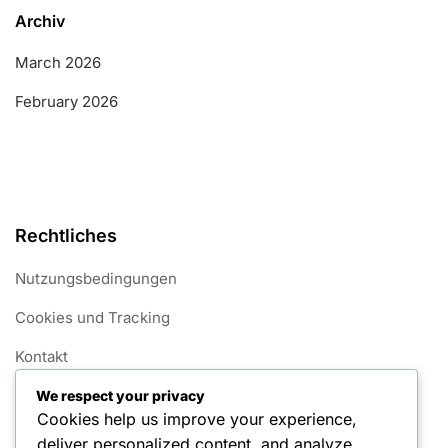
Archiv
March 2026
February 2026
Rechtliches
Nutzungsbedingungen
Cookies und Tracking
Kontakt
Datenschutzrichtlinie
We respect your privacy
Cookies help us improve your experience,
Unsere Geschichte
deliver personalized content, and analyze